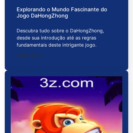
Explorando o Mundo Fascinante do
Jogo DaHongZhong
Descubra tudo sobre o DaHongZhong,
desde sua introdução até as regras
fundamentais deste intrigante jogo.
2026-06-17