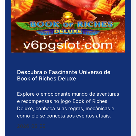
Descubra o Fascinante Universo de
Book of Riches Deluxe
Explore o emocionante mundo de aventuras
e recompensas no jogo Book of Riches
Deluxe, conheça suas regras, mecânicas e
como ele se conecta aos eventos atuais.
2026-05-09