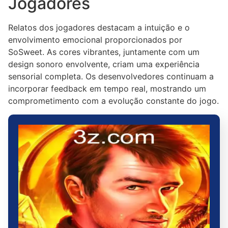
Jogadores
Relatos dos jogadores destacam a intuição e o
envolvimento emocional proporcionados por
SoSweet. As cores vibrantes, juntamente com um
design sonoro envolvente, criam uma experiência
sensorial completa. Os desenvolvedores continuam a
incorporar feedback em tempo real, mostrando um
comprometimento com a evolução constante do jogo.