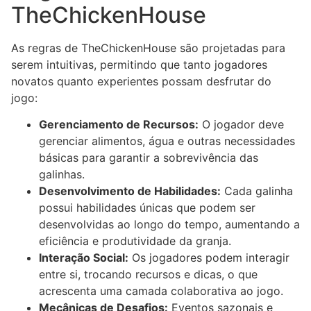
TheChickenHouse
As regras de TheChickenHouse são projetadas para
serem intuitivas, permitindo que tanto jogadores
novatos quanto experientes possam desfrutar do
jogo:
Gerenciamento de Recursos:
O jogador deve
gerenciar alimentos, água e outras necessidades
básicas para garantir a sobrevivência das
galinhas.
Desenvolvimento de Habilidades:
Cada galinha
possui habilidades únicas que podem ser
desenvolvidas ao longo do tempo, aumentando a
eficiência e produtividade da granja.
Interação Social:
Os jogadores podem interagir
entre si, trocando recursos e dicas, o que
acrescenta uma camada colaborativa ao jogo.
Mecânicas de Desafios:
Eventos sazonais e