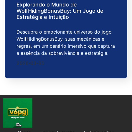
Explorando o Mundo de
WolfHidingBonusBuy: Um Jogo de
Estratégia e Intuição
Descubra o emocionante universo do jogo
WolfHidingBonusBuy, suas mecânicas e
regras, em um cenário imersivo que captura
a essência da sobrevivência e estratégia.
2026-03-30