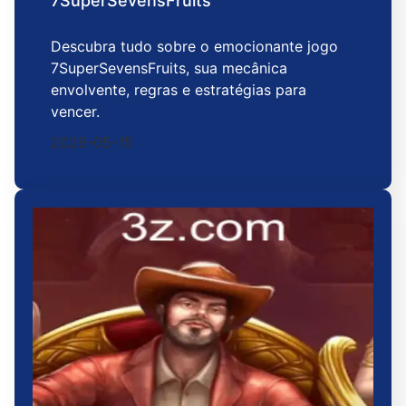
7SuperSevensFruits
Descubra tudo sobre o emocionante jogo
7SuperSevensFruits, sua mecânica
envolvente, regras e estratégias para
vencer.
2026-05-15