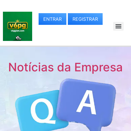
ENTRAR
REGISTRAR
Notícias da Empresa