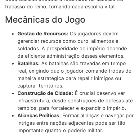
fracasso do reino, tornando cada escolha vital.
Mecânicas do Jogo
Gestão de Recursos:
Os jogadores devem
gerenciar recursos como ouro, alimentos e
soldados. A prosperidade do império depende
da eficiente administração desses elementos.
Batalhas:
As batalhas são travadas em tempo
real, exigindo que o jogador comande tropas de
maneira estratégica para repelir inimigos ou
capturar territórios.
Construção de Cidade:
É crucial desenvolver
infraestrutura, desde construções de defesas até
templos, para fortalecer e expandir o império.
Alianças Políticas:
Formar alianças e navegar por
intrigas entre nações adjacentes pode ser tão
importante quanto o poderio militar.