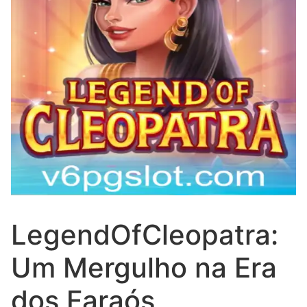
LegendOfCleopatra:
Um Mergulho na Era
dos Faraós