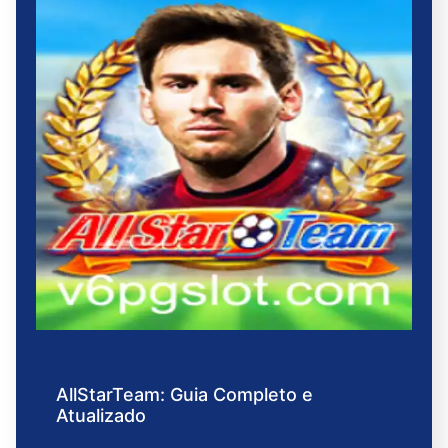
AllStarTeam: Guia Completo e
Atualizado