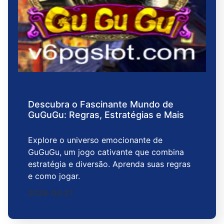
Descubra o Fascinante Mundo de
GuGuGu: Regras, Estratégias e Mais
Explore o universo emocionante de
GuGuGu, um jogo cativante que combina
estratégia e diversão. Aprenda suas regras
e como jogar.
2026-04-21