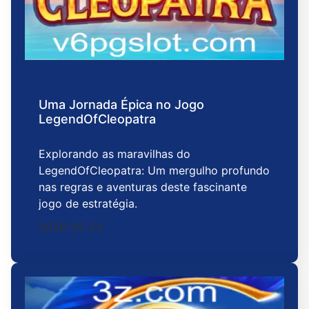
Uma Jornada Épica no Jogo
LegendOfCleopatra
Explorando as maravilhas do
LegendOfCleopatra: Um mergulho profundo
nas regras e aventuras deste fascinante
jogo de estratégia.
2026-05-24