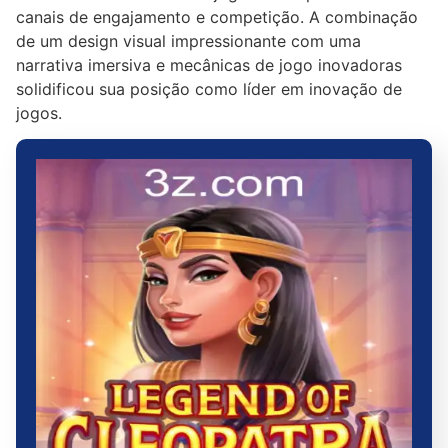
canais de engajamento e competição. A combinação
de um design visual impressionante com uma
narrativa imersiva e mecânicas de jogo inovadoras
solidificou sua posição como líder em inovação de
jogos.