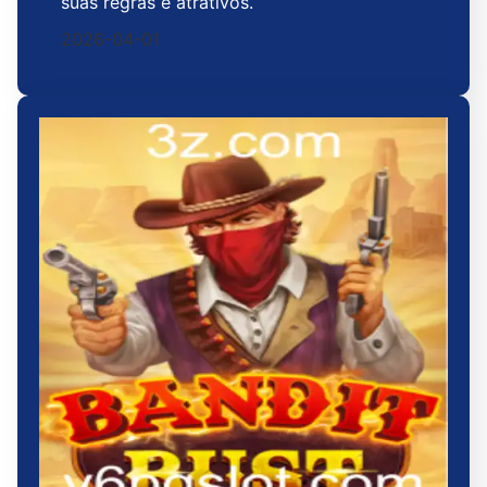
suas regras e atrativos.
2026-04-01