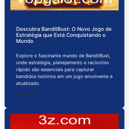
Descubra BanditBust: O Novo Jogo de
Estratégia que Está Conquistando o
Mundo
Explore o fascinante mundo de BanditBust,
onde estratégia, planejamento e raciocínio
rápido são essenciais para capturar
bandidos notórios em um jogo envolvente e
atualizado.
2026-06-01