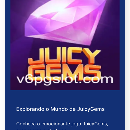
Explorando o Mundo de JuicyGems
Conheça o emocionante jogo JuicyGems,