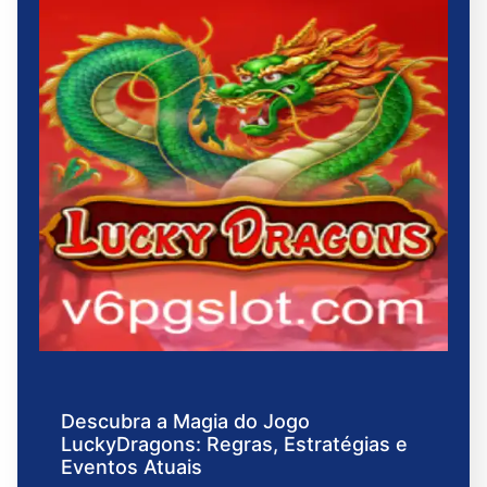
Descubra a Magia do Jogo
LuckyDragons: Regras, Estratégias e
Eventos Atuais