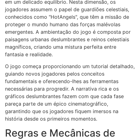
em um delicado equilíbrio. Nesta dimensão, os
jogadores assumem o papel de guardiões celestiais,
conhecidos como "HotAngels", que têm a missão de
proteger o mundo humano das forças malévolas
emergentes. A ambientação do jogo é composta por
paisagens urbanas deslumbrantes e reinos celestiais
magníficos, criando uma mistura perfeita entre
fantasia e realidade.
O jogo começa proporcionando um tutorial detalhado,
guiando novos jogadores pelos conceitos
fundamentais e oferecendo-lhes as ferramentas
necessárias para progredir. A narrativa rica e os
gráficos deslumbrantes fazem com que cada fase
pareça parte de um épico cinematográfico,
garantindo que os jogadores fiquem imersos na
história desde os primeiros momentos.
Regras e Mecânicas de