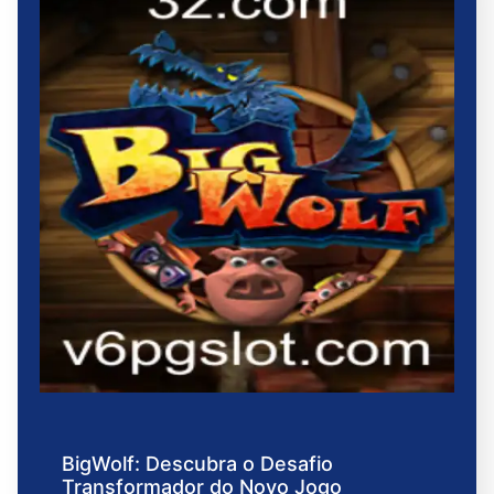
BigWolf: Descubra o Desafio
Transformador do Novo Jogo