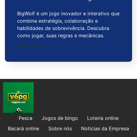
BigWolf é um jogo inovador e interativo que
combina estratégia, colaboração e
habilidades de sobrevivência. Descubra
como jogar, suas regras e mecânicas.
2026-05-08
Pesca
Jogos de bingo
Loteria online
Bacará online
Sobre nós
Notícias da Empresa