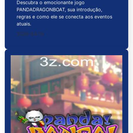
Descubra o emocionante jogo
PANDADRAGONBOAT, sua introdução,
regras e como ele se conecta aos eventos
atuais.
2026-04-19