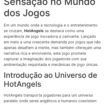
Sensação no Mundo
dos Jogos
Em um mundo onde a tecnologia e o entretenimento
se cruzam,
HotAngels
se destaca como uma
experiência de jogo inovadora e cativante. Lançado
em meio a uma crescente demanda por jogos que não
apenas desafiem a mente, mas também ofereçam uma
narrativa rica e envolvente, este jogo promete
capturar a imaginação dos jogadores com sua
ambientação requintada e mecânicas de jogo únicas.
Introdução ao Universo de
HotAngels
HotAngels transporta jogadores para um universo
paralelo onde seres angélicos e humanos coexistem