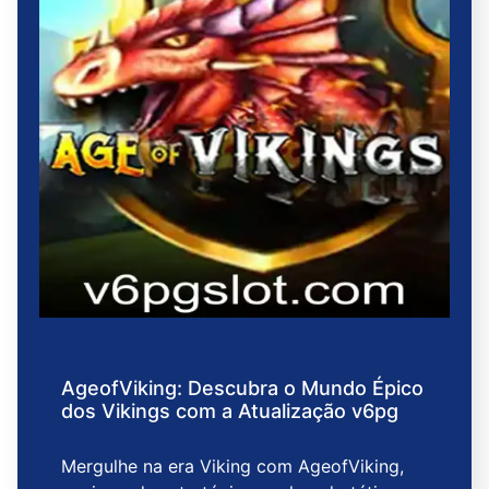
AgeofViking: Descubra o Mundo Épico
dos Vikings com a Atualização v6pg
Mergulhe na era Viking com AgeofViking,