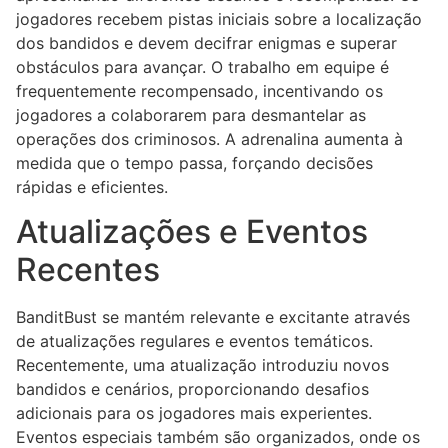
jogadores recebem pistas iniciais sobre a localização
dos bandidos e devem decifrar enigmas e superar
obstáculos para avançar. O trabalho em equipe é
frequentemente recompensado, incentivando os
jogadores a colaborarem para desmantelar as
operações dos criminosos. A adrenalina aumenta à
medida que o tempo passa, forçando decisões
rápidas e eficientes.
Atualizações e Eventos
Recentes
BanditBust se mantém relevante e excitante através
de atualizações regulares e eventos temáticos.
Recentemente, uma atualização introduziu novos
bandidos e cenários, proporcionando desafios
adicionais para os jogadores mais experientes.
Eventos especiais também são organizados, onde os