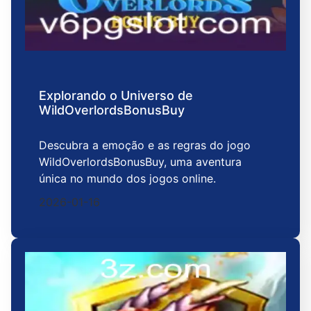
Explorando o Universo de
WildOverlordsBonusBuy
Descubra a emoção e as regras do jogo
WildOverlordsBonusBuy, uma aventura
única no mundo dos jogos online.
2026-01-16