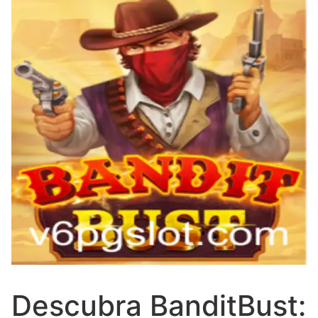
Descubra BanditBust: