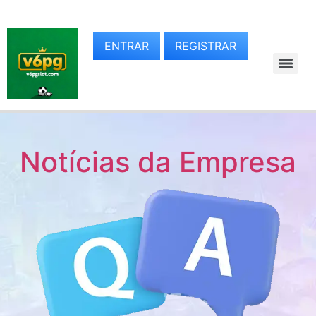
ENTRAR
REGISTRAR
Notícias da Empresa