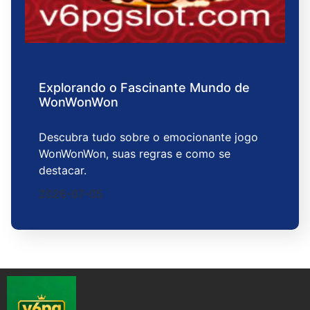
Explorando o Fascinante Mundo de
WonWonWon
Descubra tudo sobre o emocionante jogo
WonWonWon, suas regras e como se
destacar.
2026-07-05