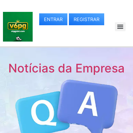
ENTRAR
REGISTRAR
Notícias da Empresa