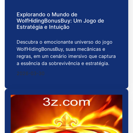
Explorando o Mundo de
WolfHidingBonusBuy: Um Jogo de
Estratégia e Intuição
Descubra o emocionante universo do jogo
WolfHidingBonusBuy, suas mecânicas e
regras, em um cenário imersivo que captura
a essência da sobrevivência e estratégia.
2026-03-30