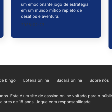
um emocionante jogo de estratégia
em um mundo mítico repleto de
desafios e aventura.
2026-02-23
de bingo
Loteria online
Bacará online
Sobre nós
dos. Este é um site de cassino online voltado para o públi
maiores de 18 anos. Jogue com responsabilidade.