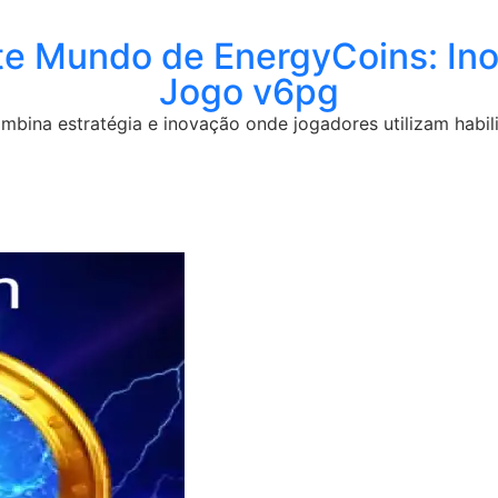
e Mundo de EnergyCoins: Ino
Jogo v6pg
mbina estratégia e inovação onde jogadores utilizam habil