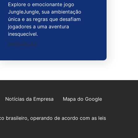
Explore o emocionante jogo
JungleJungle, sua ambientação
única e as regras que desafiam
jogadores a uma aventura
inesquecível.
2026-05-02
Notícias da Empresa
Mapa do Google
co brasileiro, operando de acordo com as leis