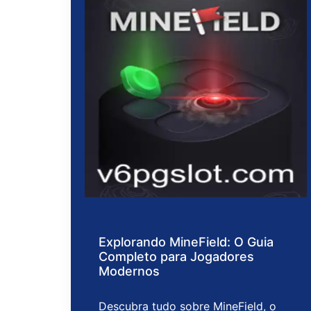
Explorando MineField: O Guia
Completo para Jogadores
Modernos
Descubra tudo sobre MineField, o