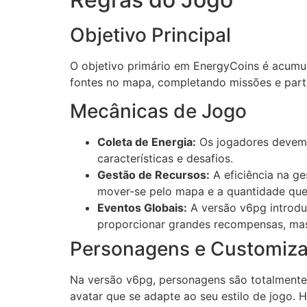
Objetivo Principal
O objetivo primário em EnergyCoins é acumul
fontes no mapa, completando missões e parti
Mecânicas de Jogo
Coleta de Energia:
Os jogadores devem e
características e desafios.
Gestão de Recursos:
A eficiência na ge
mover-se pelo mapa e a quantidade que 
Eventos Globais:
A versão v6pg introdu
proporcionar grandes recompensas, mas 
Personagens e Customiz
Na versão v6pg, personagens são totalmente 
avatar que se adapte ao seu estilo de jogo. 