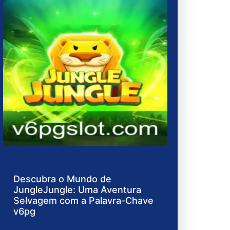
Descubra o Mundo de
JungleJungle: Uma Aventura
Selvagem com a Palavra-Chave
v6pg