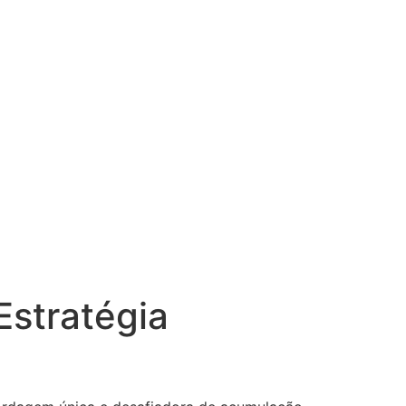
stratégia