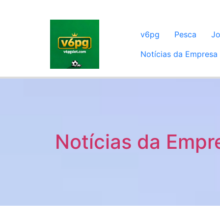
v6pg
Pesca
Jo
Notícias da Empresa
Notícias da Empr