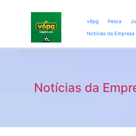
v6pg
Pesca
Jo
Notícias da Empresa
Notícias da Empr