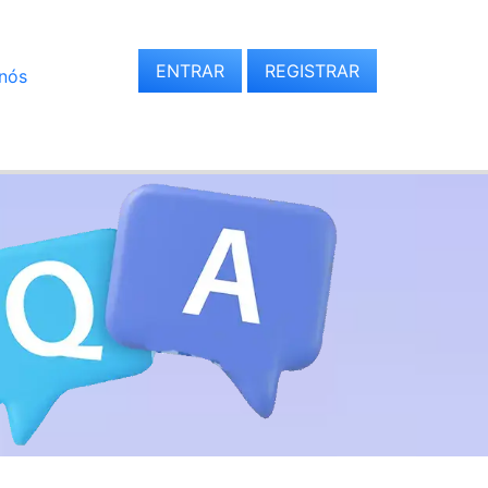
ENTRAR
REGISTRAR
nós