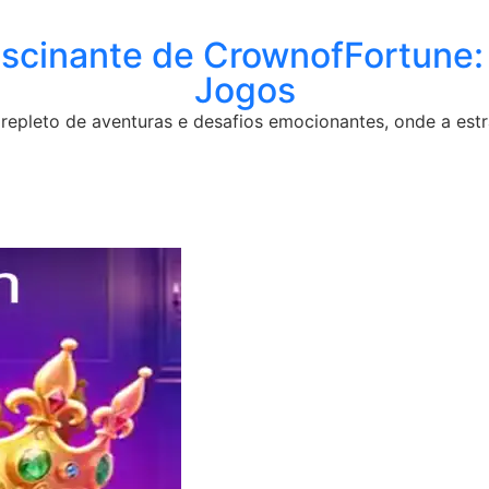
scinante de CrownofFortune:
Jogos
epleto de aventuras e desafios emocionantes, onde a estra