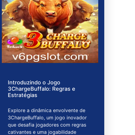
Introduzindo o Jogo
3ChargeBuffalo: Regras e
Estratégias
Explore a dinâmica envolvente de
3ChargeBuffalo, um jogo inovador
que desafia jogadores com regras
cativantes e uma jogabilidade