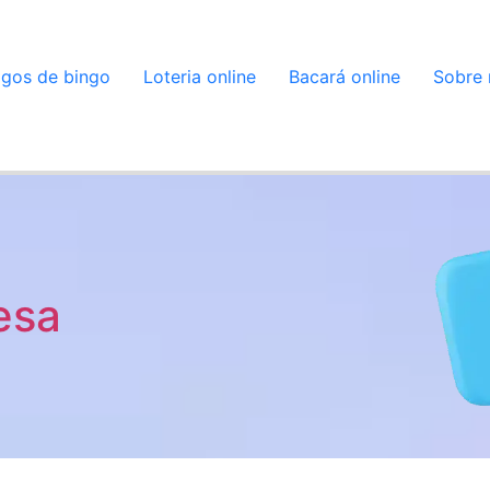
gos de bingo
Loteria online
Bacará online
Sobre 
esa