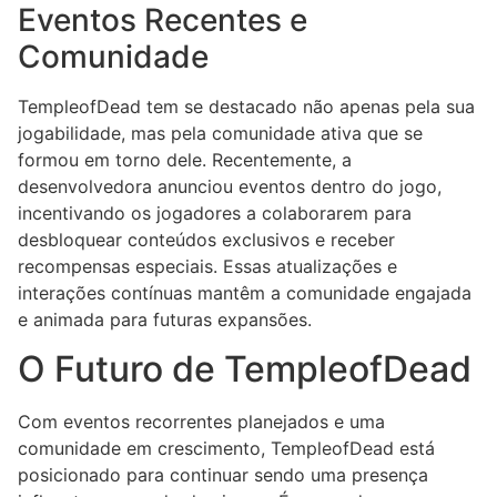
Eventos Recentes e
Comunidade
TempleofDead tem se destacado não apenas pela sua
jogabilidade, mas pela comunidade ativa que se
formou em torno dele. Recentemente, a
desenvolvedora anunciou eventos dentro do jogo,
incentivando os jogadores a colaborarem para
desbloquear conteúdos exclusivos e receber
recompensas especiais. Essas atualizações e
interações contínuas mantêm a comunidade engajada
e animada para futuras expansões.
O Futuro de TempleofDead
Com eventos recorrentes planejados e uma
comunidade em crescimento, TempleofDead está
posicionado para continuar sendo uma presença