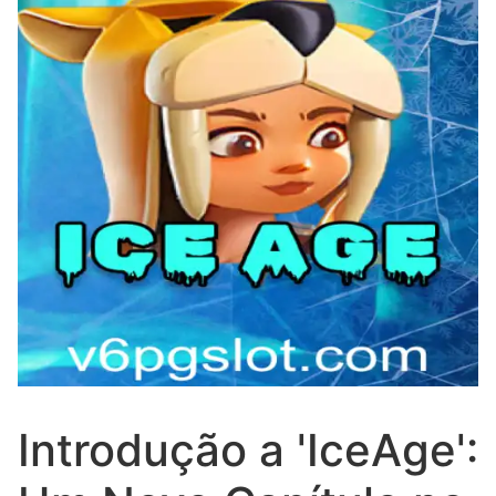
Introdução a 'IceAge':