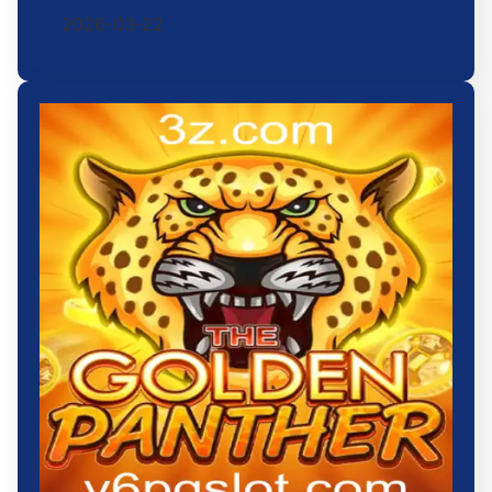
2026-03-22