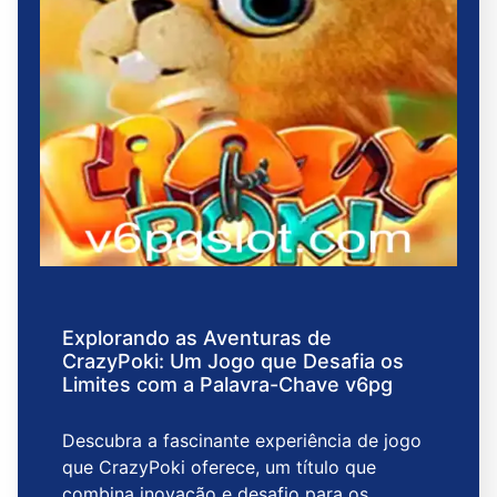
Explorando as Aventuras de
CrazyPoki: Um Jogo que Desafia os
Limites com a Palavra-Chave v6pg
Descubra a fascinante experiência de jogo
que CrazyPoki oferece, um título que
combina inovação e desafio para os