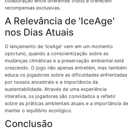
colaboração entre diferentes tribos e oferecem
recompensas exclusivas.
A Relevância de 'IceAge'
nos Dias Atuais
O lançamento de 'IceAge' vem em um momento
oportuno, quando a conscientização sobre as
mudanças climáticas e a preservação ambiental está
crescendo. O jogo não apenas entretém, mas também
educa os jogadores sobre as dificuldades enfrentadas
por nossos ancestrais e a importância da
sustentabilidade. Através de uma experiência
interativa, os jogadores são convidados a refletir
sobre as práticas ambientais atuais e a importância de
manter o equilíbrio ecológico.
Conclusão