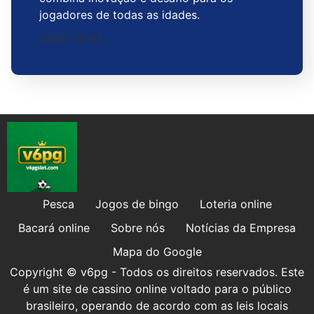
jogadores de todas as idades.
2026-05-13
Pesca
Jogos de bingo
Loteria online
Bacará online
Sobre nós
Notícias da Empresa
Mapa do Google
Copyright © v6pg - Todos os direitos reservados. Este
é um site de cassino online voltado para o público
brasileiro, operando de acordo com as leis locais