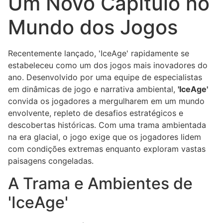
Um Novo Capítulo no
Mundo dos Jogos
Recentemente lançado, 'IceAge' rapidamente se
estabeleceu como um dos jogos mais inovadores do
ano. Desenvolvido por uma equipe de especialistas
em dinâmicas de jogo e narrativa ambiental,
'IceAge'
convida os jogadores a mergulharem em um mundo
envolvente, repleto de desafios estratégicos e
descobertas históricas. Com uma trama ambientada
na era glacial, o jogo exige que os jogadores lidem
com condições extremas enquanto exploram vastas
paisagens congeladas.
A Trama e Ambientes de
'IceAge'