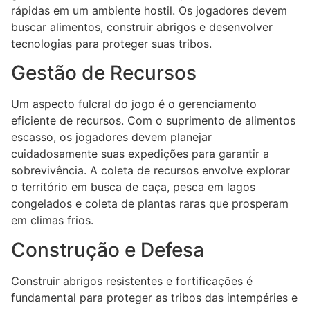
rápidas em um ambiente hostil. Os jogadores devem
buscar alimentos, construir abrigos e desenvolver
tecnologias para proteger suas tribos.
Gestão de Recursos
Um aspecto fulcral do jogo é o gerenciamento
eficiente de recursos. Com o suprimento de alimentos
escasso, os jogadores devem planejar
cuidadosamente suas expedições para garantir a
sobrevivência. A coleta de recursos envolve explorar
o território em busca de caça, pesca em lagos
congelados e coleta de plantas raras que prosperam
em climas frios.
Construção e Defesa
Construir abrigos resistentes e fortificações é
fundamental para proteger as tribos das intempéries e