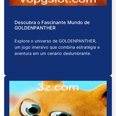
Descubra o Fascinante Mundo de
GOLDENPANTHER
Explore o universo de GOLDENPANTHER,
um jogo imersivo que combina estratégia e
aventura em um cenário deslumbrante.
2026-02-22