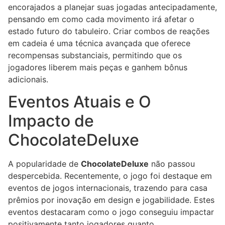
encorajados a planejar suas jogadas antecipadamente,
pensando em como cada movimento irá afetar o
estado futuro do tabuleiro. Criar combos de reações
em cadeia é uma técnica avançada que oferece
recompensas substanciais, permitindo que os
jogadores liberem mais peças e ganhem bônus
adicionais.
Eventos Atuais e O
Impacto de
ChocolateDeluxe
A popularidade de
ChocolateDeluxe
não passou
despercebida. Recentemente, o jogo foi destaque em
eventos de jogos internacionais, trazendo para casa
prêmios por inovação em design e jogabilidade. Estes
eventos destacaram como o jogo conseguiu impactar
positivamente tanto jogadores quanto