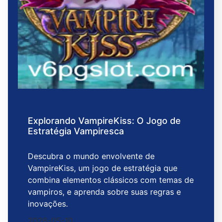
Explorando VampireKiss: O Jogo de
Estratégia Vampiresca
Descubra o mundo envolvente de
VampireKiss, um jogo de estratégia que
combina elementos clássicos com temas de
vampiros, e aprenda sobre suas regras e
inovações.
2026-05-10