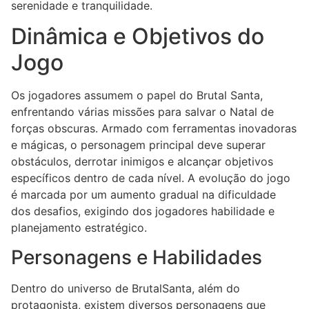
serenidade e tranquilidade.
Dinâmica e Objetivos do
Jogo
Os jogadores assumem o papel do Brutal Santa,
enfrentando várias missões para salvar o Natal de
forças obscuras. Armado com ferramentas inovadoras
e mágicas, o personagem principal deve superar
obstáculos, derrotar inimigos e alcançar objetivos
específicos dentro de cada nível. A evolução do jogo
é marcada por um aumento gradual na dificuldade
dos desafios, exigindo dos jogadores habilidade e
planejamento estratégico.
Personagens e Habilidades
Dentro do universo de BrutalSanta, além do
protagonista, existem diversos personagens que