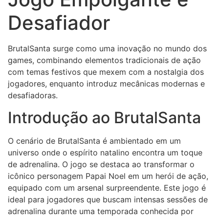
Desafiador
BrutalSanta surge como uma inovação no mundo dos
games, combinando elementos tradicionais de ação
com temas festivos que mexem com a nostalgia dos
jogadores, enquanto introduz mecânicas modernas e
desafiadoras.
Introdução ao BrutalSanta
O cenário de BrutalSanta é ambientado em um
universo onde o espírito natalino encontra um toque
de adrenalina. O jogo se destaca ao transformar o
icônico personagem Papai Noel em um herói de ação,
equipado com um arsenal surpreendente. Este jogo é
ideal para jogadores que buscam intensas sessões de
adrenalina durante uma temporada conhecida por