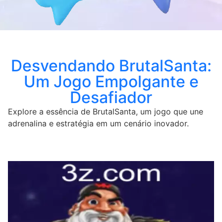
Desvendando BrutalSanta:
Um Jogo Empolgante e
Desafiador
Explore a essência de BrutalSanta, um jogo que une
adrenalina e estratégia em um cenário inovador.