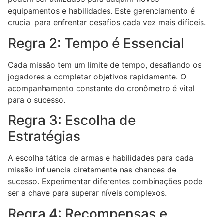
equipamentos e habilidades. Este gerenciamento é
crucial para enfrentar desafios cada vez mais difíceis.
Regra 2: Tempo é Essencial
Cada missão tem um limite de tempo, desafiando os
jogadores a completar objetivos rapidamente. O
acompanhamento constante do cronômetro é vital
para o sucesso.
Regra 3: Escolha de
Estratégias
A escolha tática de armas e habilidades para cada
missão influencia diretamente nas chances de
sucesso. Experimentar diferentes combinações pode
ser a chave para superar níveis complexos.
Regra 4: Recompensas e