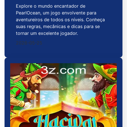
Explore o mundo encantador de
PearlOcean, um jogo envolvente para
aventureiros de todos os níveis. Conheça
suas regras, mecânicas e dicas para se
tornar um excelente jogador.
2026-05-25