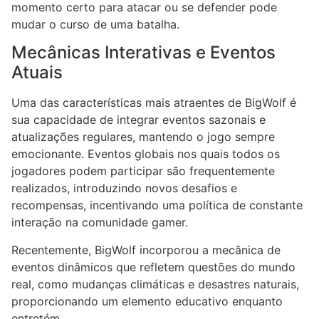
momento certo para atacar ou se defender pode
mudar o curso de uma batalha.
Mecânicas Interativas e Eventos
Atuais
Uma das características mais atraentes de BigWolf é
sua capacidade de integrar eventos sazonais e
atualizações regulares, mantendo o jogo sempre
emocionante. Eventos globais nos quais todos os
jogadores podem participar são frequentemente
realizados, introduzindo novos desafios e
recompensas, incentivando uma política de constante
interação na comunidade gamer.
Recentemente, BigWolf incorporou a mecânica de
eventos dinâmicos que refletem questões do mundo
real, como mudanças climáticas e desastres naturais,
proporcionando um elemento educativo enquanto
entretém.