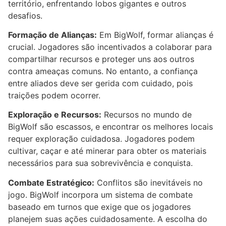
território, enfrentando lobos gigantes e outros
desafios.
Formação de Alianças:
Em BigWolf, formar alianças é
crucial. Jogadores são incentivados a colaborar para
compartilhar recursos e proteger uns aos outros
contra ameaças comuns. No entanto, a confiança
entre aliados deve ser gerida com cuidado, pois
traições podem ocorrer.
Exploração e Recursos:
Recursos no mundo de
BigWolf são escassos, e encontrar os melhores locais
requer exploração cuidadosa. Jogadores podem
cultivar, caçar e até minerar para obter os materiais
necessários para sua sobrevivência e conquista.
Combate Estratégico:
Conflitos são inevitáveis no
jogo. BigWolf incorpora um sistema de combate
baseado em turnos que exige que os jogadores
planejem suas ações cuidadosamente. A escolha do