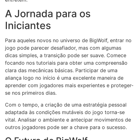
A Jornada para os
Iniciantes
Para aqueles novos no universo de BigWolf, entrar no
jogo pode parecer desafiador, mas com algumas
dicas simples, a transição pode ser suave. Comece
focando nos tutoriais para obter uma compreensão
clara das mecânicas básicas. Participar de uma
aliança logo no início é uma excelente maneira de
aprender com jogadores mais experientes e proteger-
se nos primeiros dias.
Com o tempo, a criação de uma estratégia pessoal
adaptada às condições mutáveis do jogo torna-se
vital. Analisar o ambiente e antecipar movimentos de
outros jogadores pode ser a chave para o sucesso.