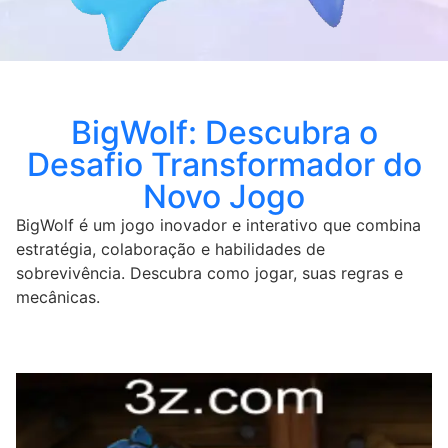
BigWolf: Descubra o
Desafio Transformador do
Novo Jogo
BigWolf é um jogo inovador e interativo que combina
estratégia, colaboração e habilidades de
sobrevivência. Descubra como jogar, suas regras e
mecânicas.