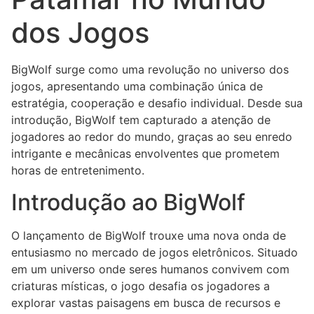
dos Jogos
BigWolf surge como uma revolução no universo dos
jogos, apresentando uma combinação única de
estratégia, cooperação e desafio individual. Desde sua
introdução, BigWolf tem capturado a atenção de
jogadores ao redor do mundo, graças ao seu enredo
intrigante e mecânicas envolventes que prometem
horas de entretenimento.
Introdução ao BigWolf
O lançamento de BigWolf trouxe uma nova onda de
entusiasmo no mercado de jogos eletrônicos. Situado
em um universo onde seres humanos convivem com
criaturas místicas, o jogo desafia os jogadores a
explorar vastas paisagens em busca de recursos e