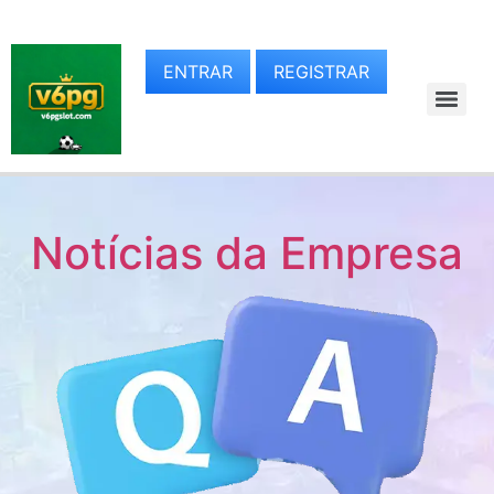
ENTRAR
REGISTRAR
Notícias da Empresa