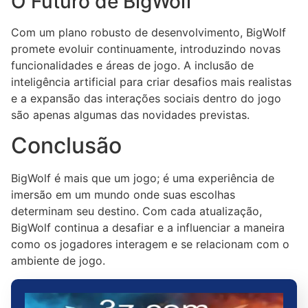
O Futuro de BigWolf
Com um plano robusto de desenvolvimento, BigWolf
promete evoluir continuamente, introduzindo novas
funcionalidades e áreas de jogo. A inclusão de
inteligência artificial para criar desafios mais realistas
e a expansão das interações sociais dentro do jogo
são apenas algumas das novidades previstas.
Conclusão
BigWolf é mais que um jogo; é uma experiência de
imersão em um mundo onde suas escolhas
determinam seu destino. Com cada atualização,
BigWolf continua a desafiar e a influenciar a maneira
como os jogadores interagem e se relacionam com o
ambiente de jogo.